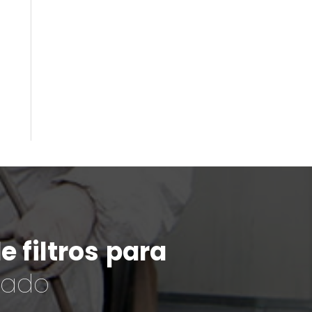
 filtros
para
cado