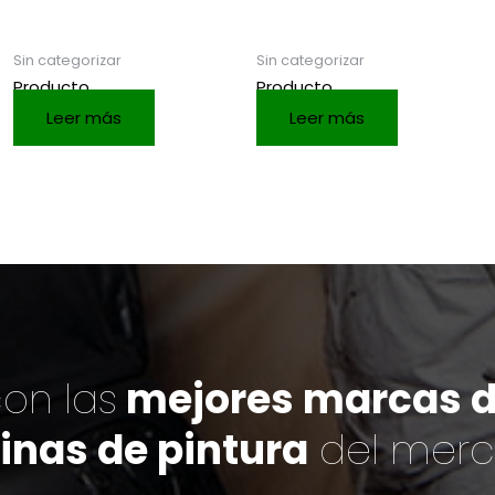
Sin categorizar
Sin categorizar
Producto
Producto
Leer más
Leer más
on las
mejores marcas de
inas de pintura
del mer