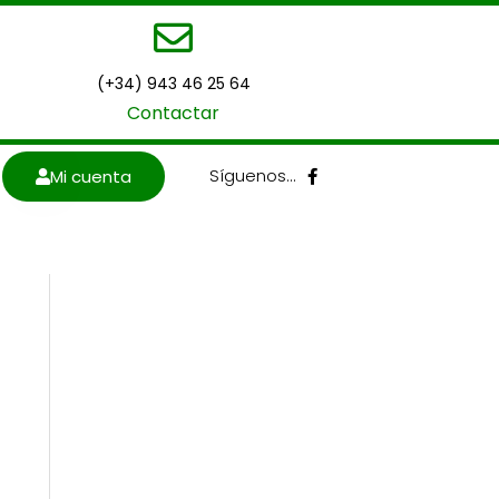
(+34) 943 46 25 64
Contactar
F
Síguenos…
Mi cuenta
a
c
e
b
o
o
k
-
f