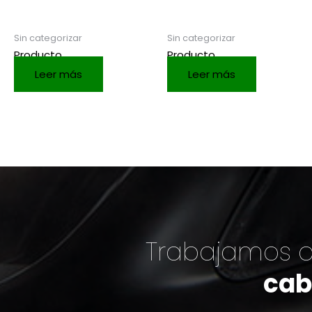
Sin categorizar
Sin categorizar
Producto
Producto
Leer más
Leer más
Trabajamos c
cab