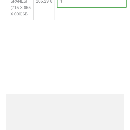
SPANESI
105,29
€
(715 X 655
X 600)6B