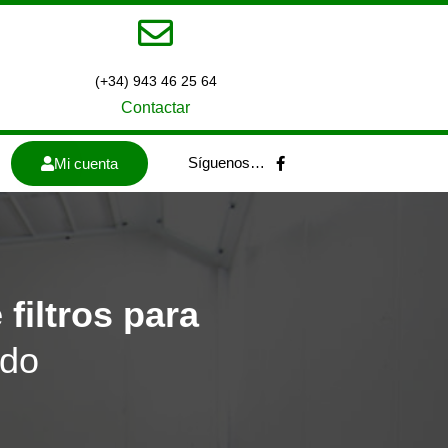
(+34) 943 46 25 64
Contactar
F
Síguenos…
Mi cuenta
a
c
e
b
o
o
k
-
f
filtros
para
ado