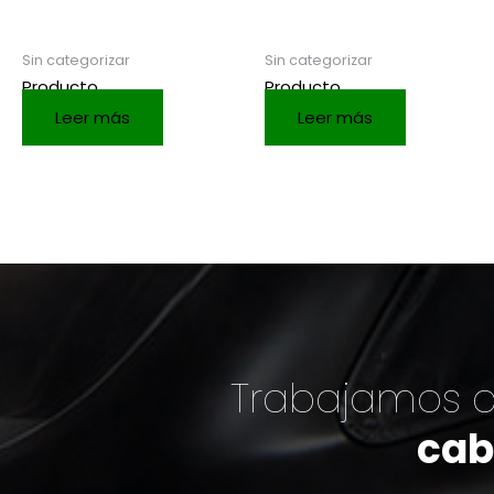
Sin categorizar
Sin categorizar
Producto
Producto
Leer más
Leer más
Trabajamos c
cab