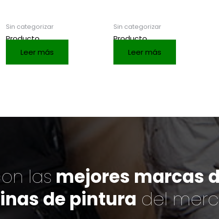
Sin categorizar
Sin categorizar
Producto
Producto
Leer más
Leer más
on las
mejores marcas de
inas de pintura
del mer