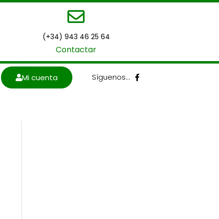
(+34) 943 46 25 64
Contactar
F
Síguenos…
Mi cuenta
a
c
e
b
o
o
k
-
f