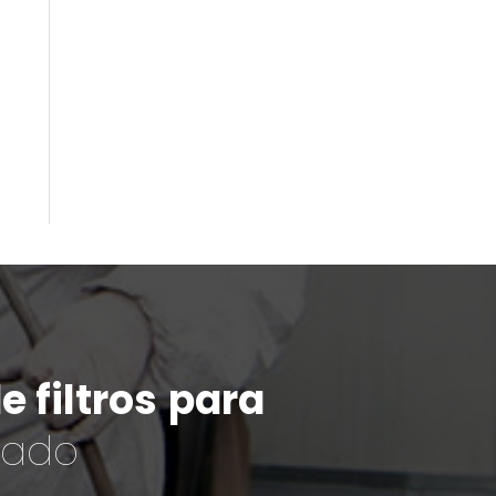
 filtros
para
cado