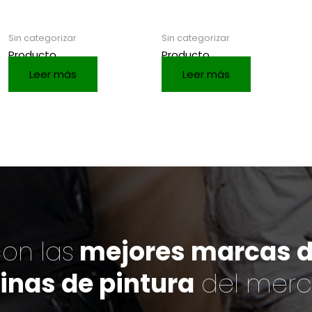
Sin categorizar
Sin categorizar
Producto
Producto
Leer más
Leer más
on las
mejores marcas de
inas de pintura
del mer