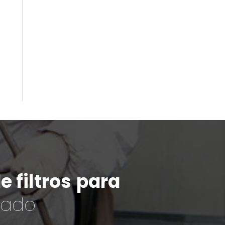
 filtros
para
cado