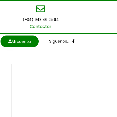
(+34) 943 46 25 64
Contactar
F
Síguenos…
Mi cuenta
a
c
e
b
o
o
k
-
f