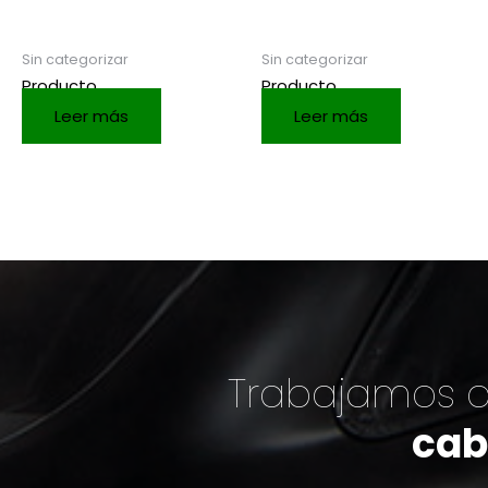
Sin categorizar
Sin categorizar
Producto
Producto
Leer más
Leer más
Trabajamos c
cab