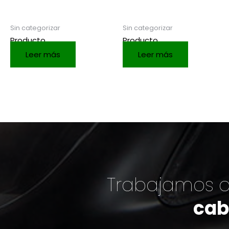
Sin categorizar
Sin categorizar
Producto
Producto
Leer más
Leer más
Trabajamos c
cab