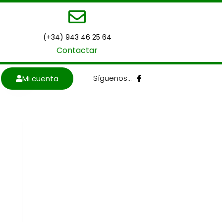
(+34) 943 46 25 64
Contactar
F
Síguenos…
Mi cuenta
a
c
e
b
o
o
k
-
f