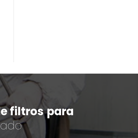
 filtros
para
cado