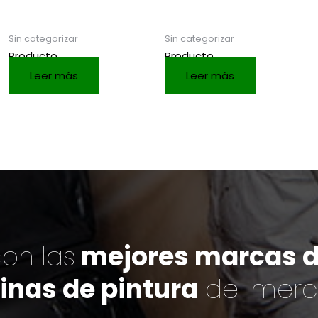
Sin categorizar
Sin categorizar
Producto
Producto
Leer más
Leer más
on las
mejores marcas de
inas de pintura
del mer