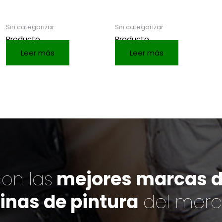
Sin categorizar
Sin categorizar
Producto
Producto
Leer más
Leer más
on las
mejores marcas de
inas de pintura
del mer