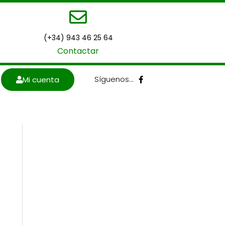
(+34) 943 46 25 64
Contactar
F
Síguenos…
Mi cuenta
a
c
e
b
o
o
k
-
f