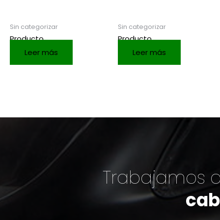
Sin categorizar
Sin categorizar
Producto
Producto
Leer más
Leer más
Trabajamos c
cab