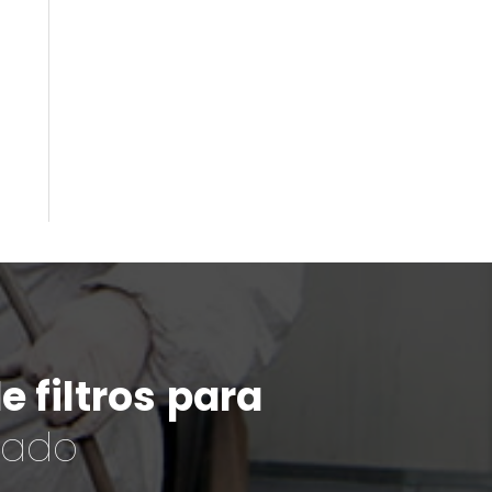
 filtros
para
cado