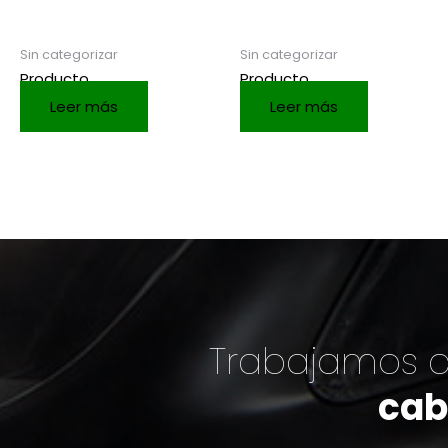
Sin categorizar
Sin categorizar
Producto
Producto
Leer más
Leer más
Trabajamos c
cab