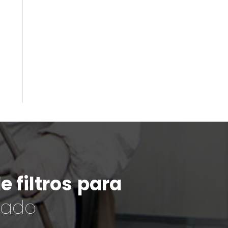
 filtros
para
cado