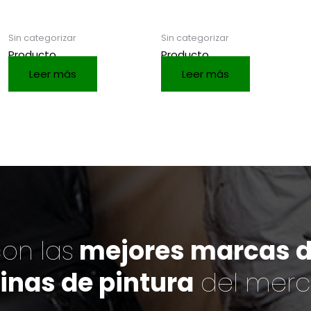
Sin categorizar
Sin categorizar
Producto
Producto
Leer más
Leer más
on las
mejores marcas de
inas de pintura
del mer