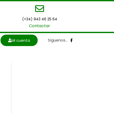
(+34) 943 46 25 64
Contactar
F
Síguenos…
Mi cuenta
a
c
e
b
o
o
k
-
f