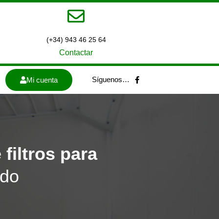
(+34) 943 46 25 64
Contactar
F
Síguenos…
Mi cuenta
a
c
e
b
o
o
k
-
f
filtros
para
ado