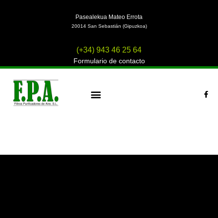
Ir
al
Pasealekua Mateo Errota
contenido
20014 San Sebastián (Gipuzkoa)
(+34) 943 46 25 64
Formulario de contacto
F
a
c
¿QUIENES SOMOS?
e
b
o
o
k
-
f