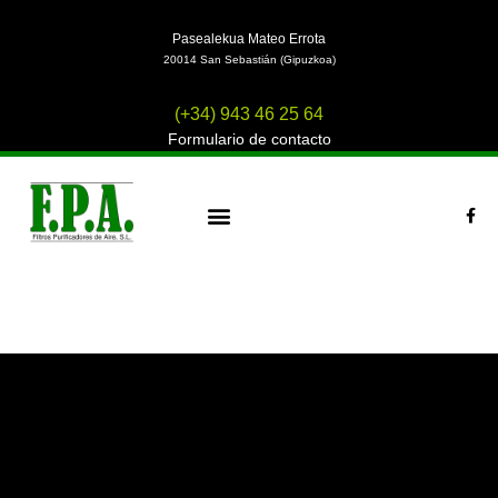
Ir
al
Pasealekua Mateo Errota
contenido
20014 San Sebastián (Gipuzkoa)
(+34) 943 46 25 64
Formulario de contacto
F
a
c
¿QUIENES SOMOS?
e
b
o
o
k
-
f